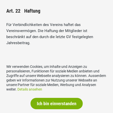
Art. 22 Haftung
Für Verbindlichkeiten des Vereins haftet das
Vereinsvermögen. Die Haftung der Mitglieder ist
beschränkt auf den durch die letzte GV festgelegten
Jahresbeitrag.
VII. Statutenänderung und
Wir verwenden Cookies, um Inhalte und Anzeigen zu
Auflösung
personalisieren, Funktionen für soziale Medien anbieten und
Zugriffe auf unsere Webseite analysieren zu können. Ausserdem
geben wir Informationen zur Nutzung unserer Webseite an
unsere Partner für soziale Medien, Werbung und Analysen
weiter.
Details ansehen
Art. 23 Statutenänderung
Ich bin einverstanden
Die Statuten können durch die GV mit einer
Zweidrittelmehrheit abgeändert werden, sofern die Revision