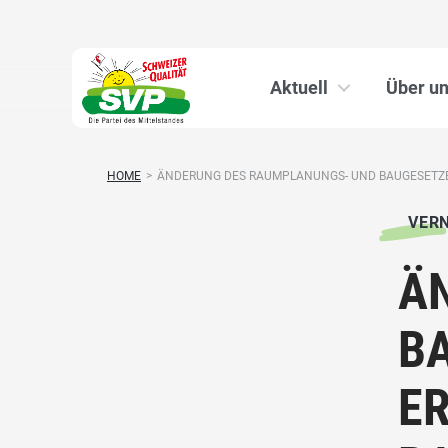
Aktuell
Über u
HOME
>
ÄNDERUNG DES RAUMPLANUNGS- UND BAUGESETZES
VER
Ä
BA
E