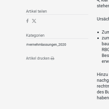
stehen
Artikel teilen
Ursäc
Zum
Kategorien
zum
bau
#
vernehmlassungen_2020
RBG
Bes
Artikel drucken
erw
Hinzu
nachg
recht
des B
haben,