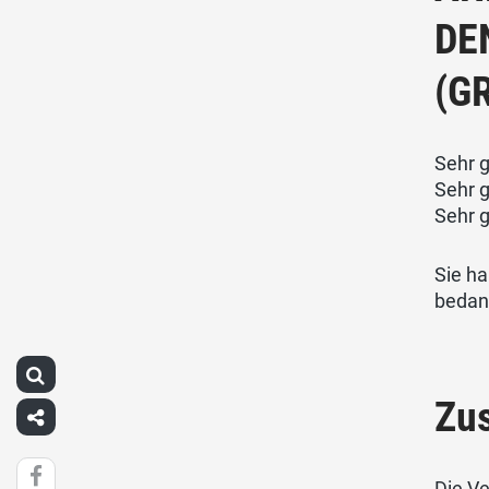
DE
(G
Sehr g
Sehr g
Sehr 
Sie h
bedank
Zu
Die V