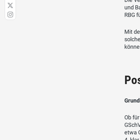
und Ba
RBG f
Mit d
solch
könne
Pos
Grund
Ob fü
GSchV 
etwa 
4, kla