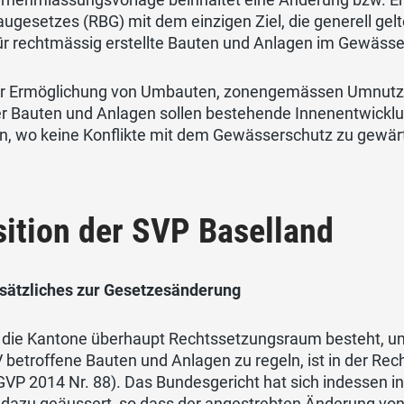
ugesetzes (RBG) mit dem einzigen Ziel, die generell ge
ür rechtmässig erstellte Bauten und Anlagen im Gewäs
er Ermöglichung von Umbauten, zonengemässen Umnutz
er Bauten und Anlagen sollen bestehende Innenentwickl
n, wo keine Konflikte mit dem Gewässerschutz zu gewärt
ition der SVP Baselland
sätzliches zur Gesetzesänderung
r die Kantone überhaupt Rechtssetzungsraum besteht, um
betroffene Bauten und Anlagen zu regeln, ist in der Rec
GVP 2014 Nr. 88). Das Bundesgericht hat sich indessen 
r dazu geäussert, so dass der angestrebten Änderung vo