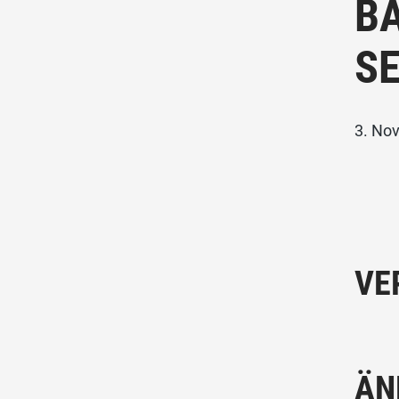
B
S
3. No
VE
ÄN