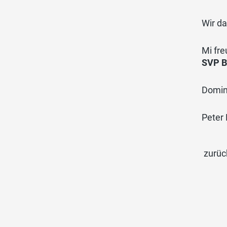
Wir d
Mi fr
SVP B
Domin
Peter 
zurüc