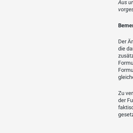
Aus un
vorge
Bemer
Der Ä
die da
zusätz
Formul
Formul
gleic
Zu ver
der F
faktis
geset